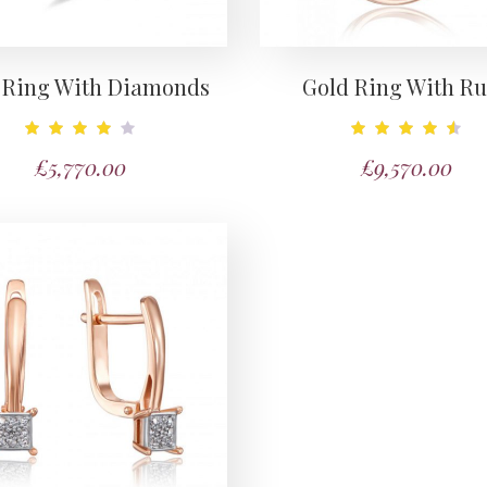
 Ring With Diamonds
Gold Ring With R
Note
Note
£
5,770.00
£
9,570.00
4.00
4.67
sur
sur 5
5