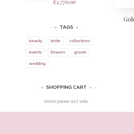
£
5,770.00
Note
£2,150.00.
£1,150.00.
4.00
sur
5
Gol
TAGS
beauty
bride
collections
events
flowers
groom
wedding
SHOPPING CART
Votre panier est vide.