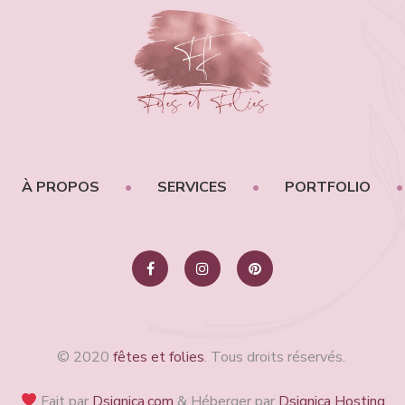
À PROPOS
SERVICES
PORTFOLIO
© 2020
fêtes et folies
. Tous droits réservés.
Fait par
Dsignica.com
& Héberger par
Dsignica Hosting