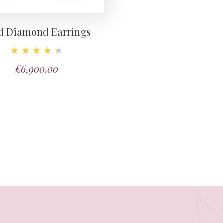
d Diamond Earrings
Note
£
6,900.00
4.50
sur 5