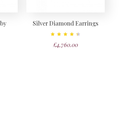
uby
Silver Diamond Earrings
Note
£
4,760.00
4.50
sur 5