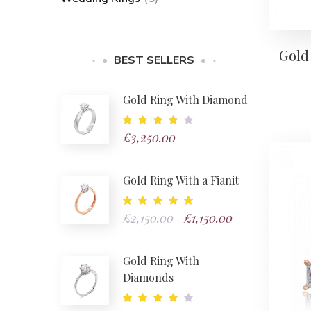
Gold
BEST SELLERS
Gold Ring With Diamond
£
3,250.00
Note
4.00
sur
5
Gold Ring With a Fianit
£
2,150.00
Le
£
1,150.00
Le
Note
5.00
sur 5
prix
prix
Gold Ring With
initial
actuel
Diamonds
était :
est :